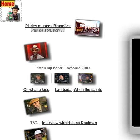
Pl. des musées Bruxelles
Pas de son, sorry !
"Man bijt hond"
-
octobre 2003
Oh what a kiss
Lambada
When the saints
TV1 -
Interview with Helena Daelman